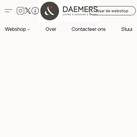
Naar de webshop
Webshop
Over
Contacteer ons
Stuur o