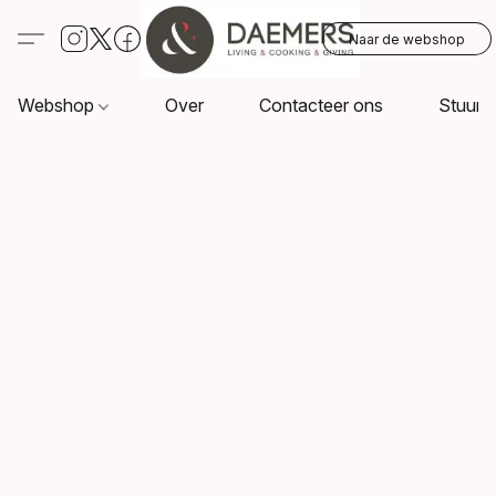
Naar de webshop
Webshop
Over
Contacteer ons
Stuur o