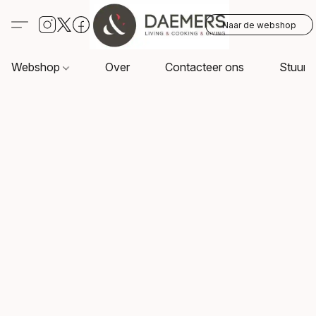
Naar de webshop
Webshop
Over
Contacteer ons
Stuur o