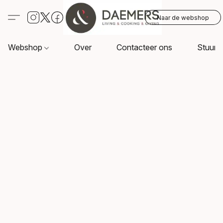
Naar de webshop
Webshop
Over
Contacteer ons
Stuur o