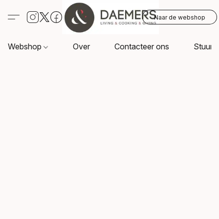
Naar de webshop
Webshop
Over
Contacteer ons
Stuur o