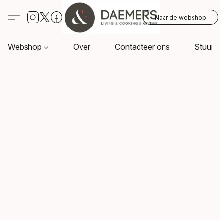
Naar de webshop
Webshop
Over
Contacteer ons
Stuur o