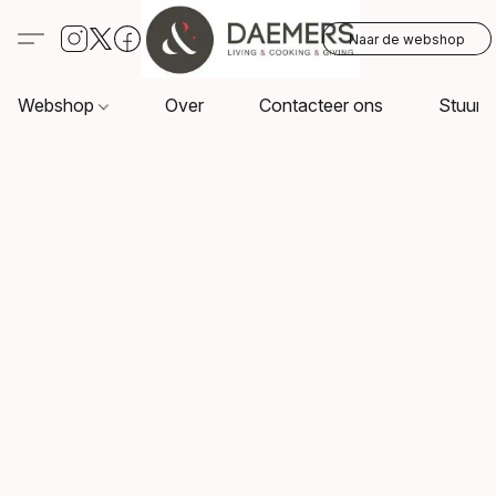
Naar de webshop
Webshop
Over
Contacteer ons
Stuur o