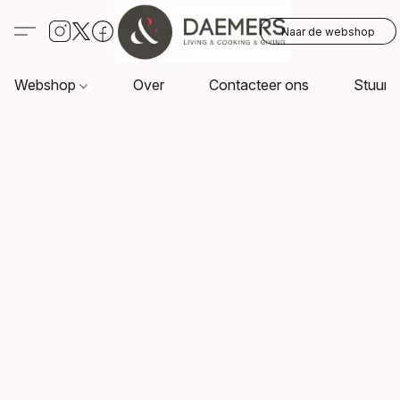
Naar de webshop
Webshop
Over
Contacteer ons
Stuur o