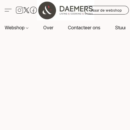
Naar de webshop
Webshop
Over
Contacteer ons
Stuur o