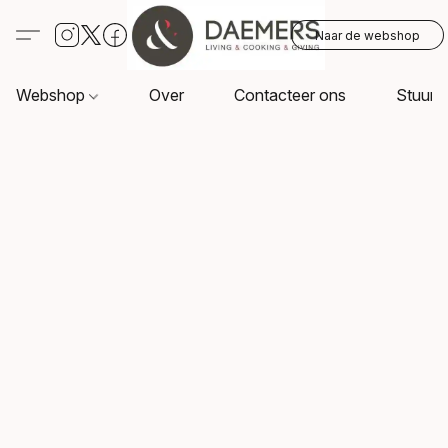
Naar de webshop
Webshop
Over
Contacteer ons
Stuur o