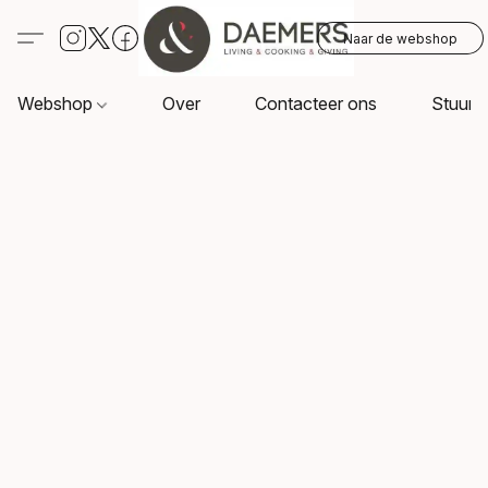
Naar de webshop
Webshop
Over
Contacteer ons
Stuur o