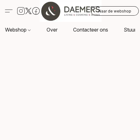
Naar de webshop
Webshop
Over
Contacteer ons
Stuur o