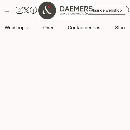
Naar de webshop
Webshop
Over
Contacteer ons
Stuur o