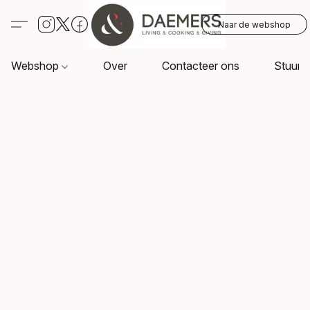
Naar de webshop
Webshop
Over
Contacteer ons
Stuur o