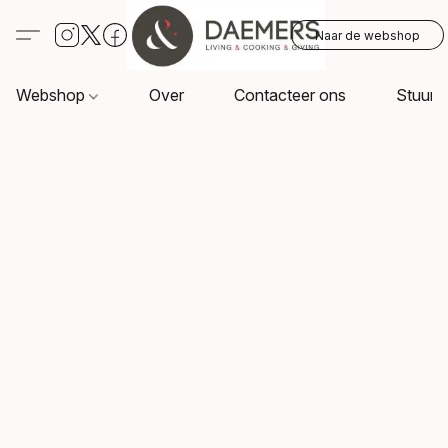
Naar de webshop
Webshop
Over
Contacteer ons
Stuur o