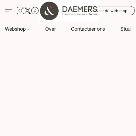
Naar de webshop
Webshop
Over
Contacteer ons
Stuur o