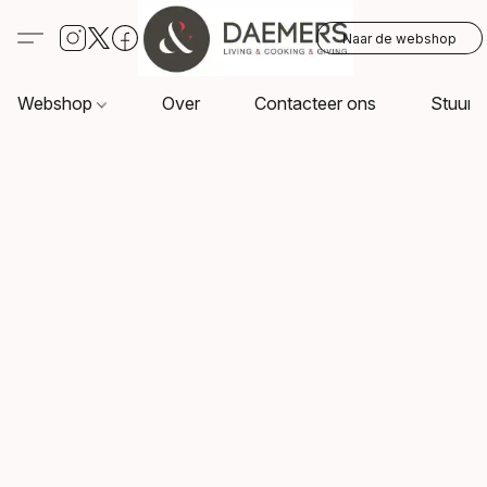
Naar de webshop
Webshop
Over
Contacteer ons
Stuur o