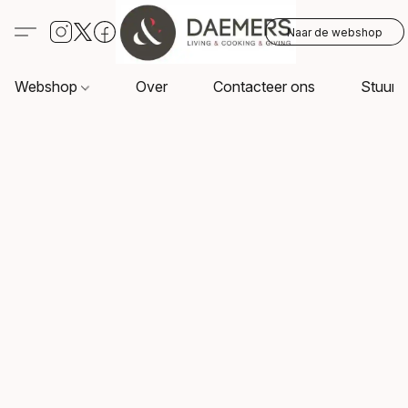
Naar de webshop
Webshop
Over
Contacteer ons
Stuur o