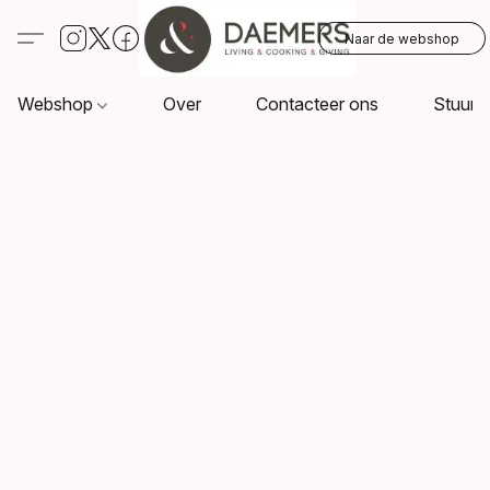
Naar de webshop
Webshop
Over
Contacteer ons
Stuur o