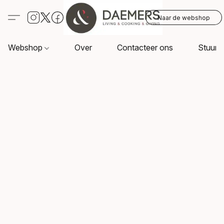
Naar de webshop
Webshop
Over
Contacteer ons
Stuur o