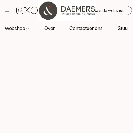
Naar de webshop
Webshop
Over
Contacteer ons
Stuur o