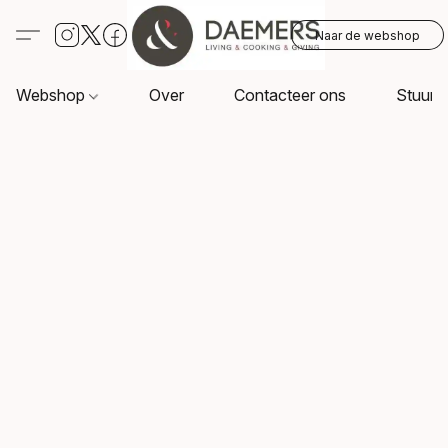
Naar de webshop
Webshop
Over
Contacteer ons
Stuur o