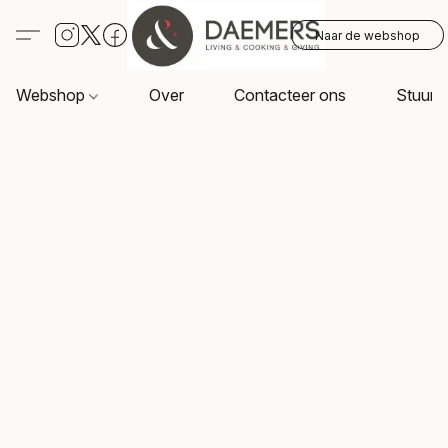
Naar de webshop
Webshop
Over
Contacteer ons
Stuur o