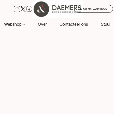
Naar de webshop
Webshop
Over
Contacteer ons
Stuur o