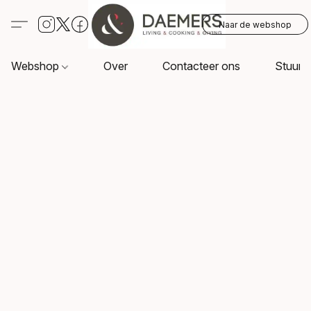
Naar de webshop
Webshop
Over
Contacteer ons
Stuur o