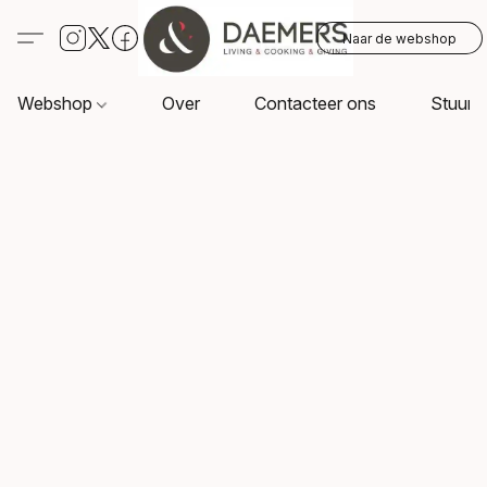
Naar de webshop
Webshop
Over
Contacteer ons
Stuur o