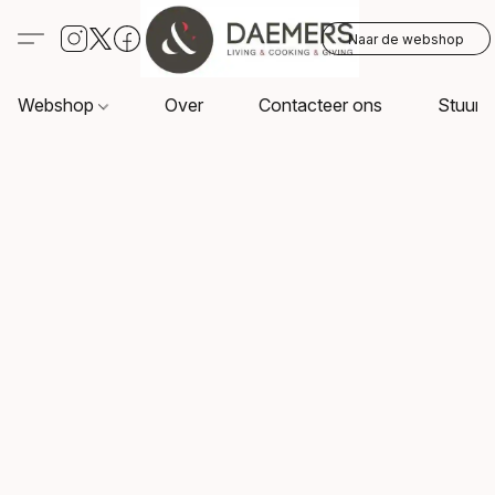
Naar de webshop
Webshop
Over
Contacteer ons
Stuur o