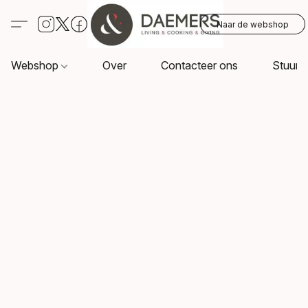
Naar de webshop
Webshop
Over
Contacteer ons
Stuur o