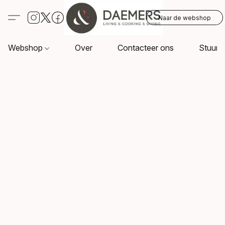
Naar de webshop
Webshop
Over
Contacteer ons
Stuur o