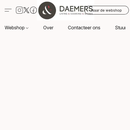
Naar de webshop
Webshop
Over
Contacteer ons
Stuur o