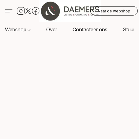
Naar de webshop
Webshop
Over
Contacteer ons
Stuur o