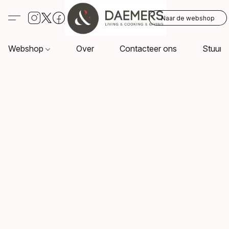
Naar de webshop
Webshop
Over
Contacteer ons
Stuur o