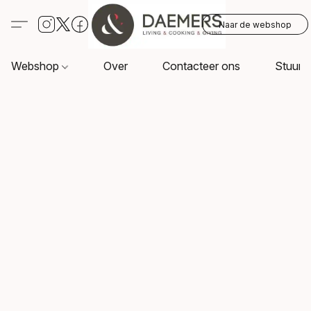
Naar de webshop
Webshop
Over
Contacteer ons
Stuur o