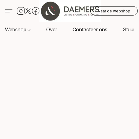
Naar de webshop
Webshop
Over
Contacteer ons
Stuur o