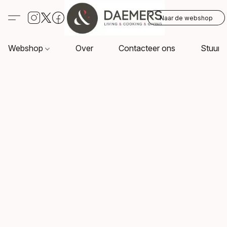
Naar de webshop
Webshop
Over
Contacteer ons
Stuur o