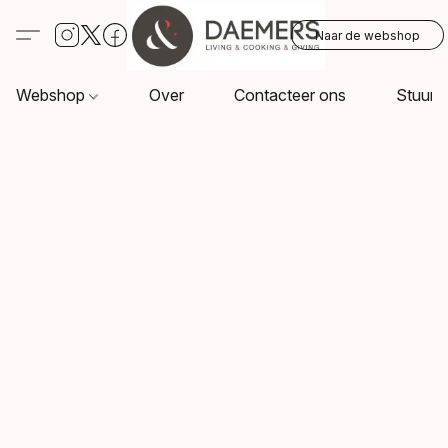
Naar de webshop
Webshop
Over
Contacteer ons
Stuur o