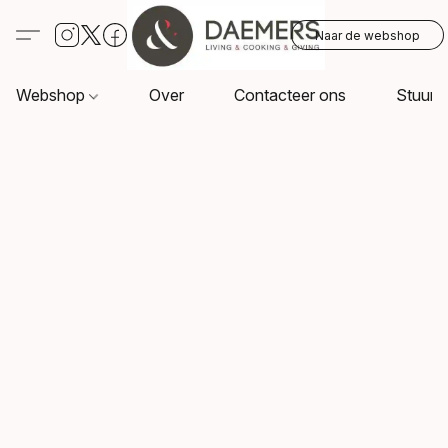
Naar de webshop
Webshop
Over
Contacteer ons
Stuur o