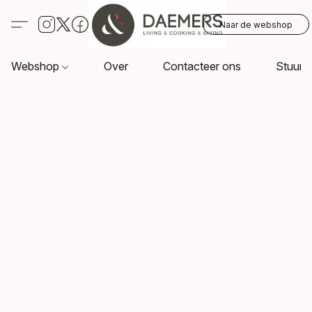
Naar de webshop
Webshop
Over
Contacteer ons
Stuur o