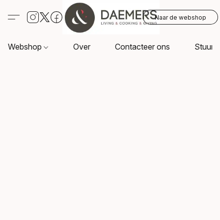
Naar de webshop
Webshop
Over
Contacteer ons
Stuur o