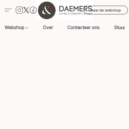
Naar de webshop
Webshop
Over
Contacteer ons
Stuur o