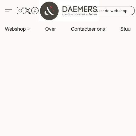
Naar de webshop
Webshop
Over
Contacteer ons
Stuur o