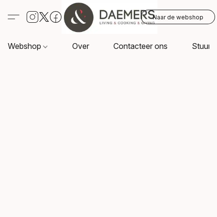
Naar de webshop
Webshop
Over
Contacteer ons
Stuur o