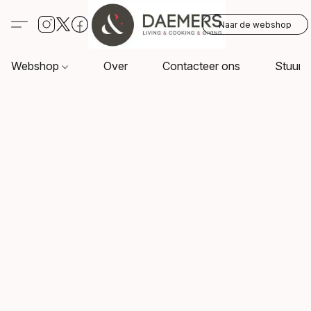
Naar de webshop
Webshop
Over
Contacteer ons
Stuur o