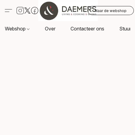
Naar de webshop
Webshop
Over
Contacteer ons
Stuur o