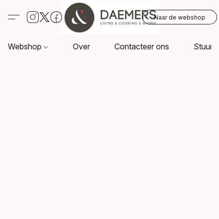
Naar de webshop
Webshop
Over
Contacteer ons
Stuur o