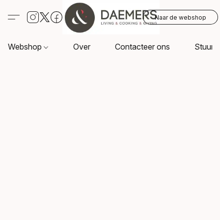
Naar de webshop
Webshop
Over
Contacteer ons
Stuur o