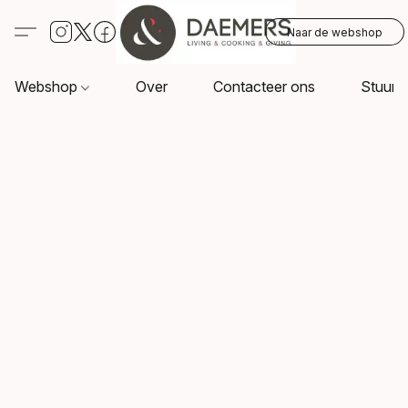
Naar de webshop
Webshop
Over
Contacteer ons
Stuur o