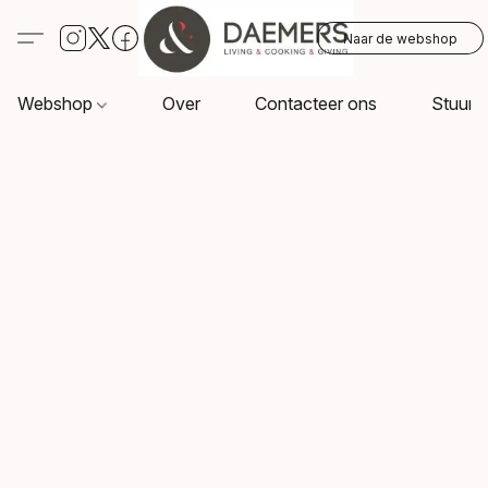
Naar de webshop
Webshop
Over
Contacteer ons
Stuur o