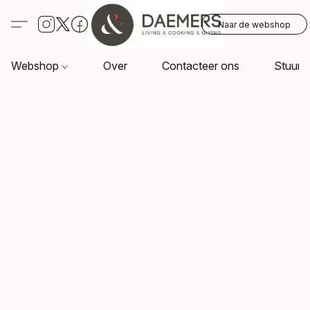
Naar de webshop
Webshop
Over
Contacteer ons
Stuur o