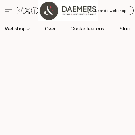
Naar de webshop
Webshop
Over
Contacteer ons
Stuur o